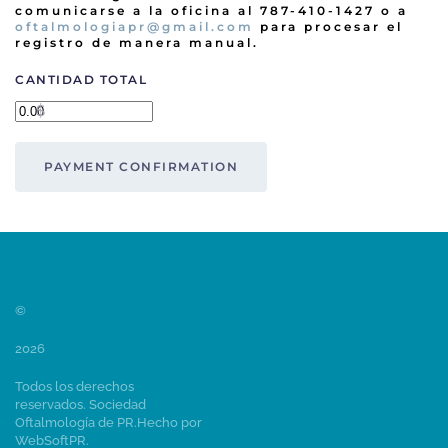
comunicarse a la oficina al 787-410-1427 o a
oftalmologiapr@gmail.com
para procesar el
registro de manera manual.
CANTIDAD TOTAL
$
©
2026
Todos los derechos
reservados. Sociedad
Oftalmología de PR.
Hecho por
WebSoftPR
.